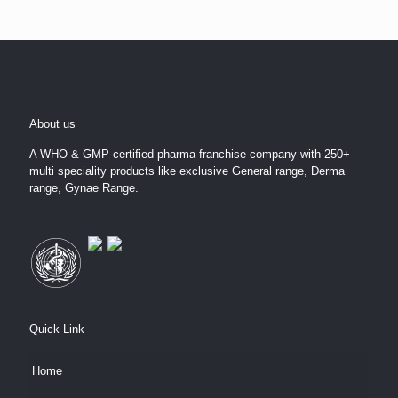
About us
A WHO & GMP certified pharma franchise company with 250+
multi speciality products like exclusive General range, Derma
range, Gynae Range.
Quick Link
Home