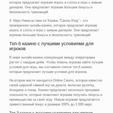
которое предлагает игрокам играть в слоты и игры с живым
дилером. Они предлагают игрокам большие бонусы и
безопасность транзакций.
4. https://www.ac-raee.ru/ Казино “Casino King” – это
проверенное онлайн-казино, которое предлагает игрокам
играть в слоты и игры с живым дилером. Они предлагают
игрокам большие бонусы и безопасность транзакций.
Топ-5 казино с лучшими условиями для
игроков
В мире онлайн-казино конкуренция между операторами
растет с каждым днём. Чтобы помочь игрокам найти лучшие
условия для игры, мы составили список топ-5 казино,
которые предлагают лучшие условия для игроков.
На втором месте находится Online Casino, которое известно
своей широкой гаммой игр на деньги, включая рулетку,
блэкджек и покер. Казино предлагает несколько программ
лояльности, которые позволяют игрокам получать бонусы и
преимущества за свою игру. Новым игрокам предлагается
приветственный бонус в размере 200% до 1 000 евро.
Топ-3 казино с лучшими условиями для игроков