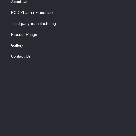
About Us
PCD Pharma Franchise
Third party manufacturing
Product Range
Gallery
Contact Us