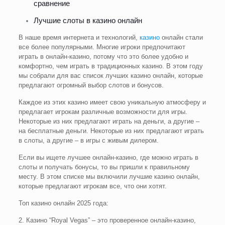
сравнение
Лучшие
слоты в казино онлайн
В наше время интернета и технологий,
казино
онлайн стали
все более популярными. Многие игроки предпочитают
играть в онлайн-казино, потому что это более удобно и
комфортно, чем играть в традиционных казино. В этом году
мы собрали для вас список лучших казино онлайн, которые
предлагают огромный выбор слотов и бонусов.
Каждое из этих казино имеет свою уникальную атмосферу и
предлагает игрокам различные возможности для игры.
Некоторые из них предлагают играть на деньги, а другие –
на бесплатные деньги. Некоторые из них предлагают играть
в слоты, а другие – в игры с живым дилером.
Если вы ищете лучшее онлайн-казино, где можно играть в
слоты и получать бонусы, то вы пришли к правильному
месту. В этом списке мы включили лучшие казино онлайн,
которые предлагают игрокам все, что они хотят.
Топ казино онлайн 2025 года:
2. Казино “Royal Vegas” – это проверенное онлайн-казино,