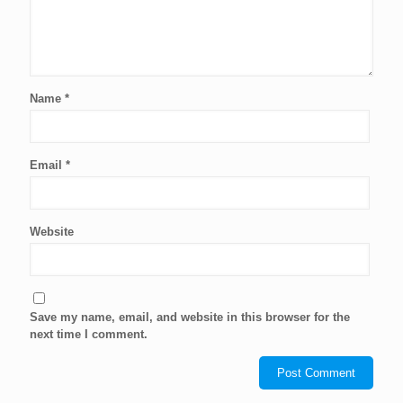
Name
*
Email
*
Website
Save my name, email, and website in this browser for the
next time I comment.