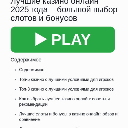
Лучшие казино онлайн
2025 года – большой выбор
слотов и бонусов
▶️ PLAY
Содержимое
Содержимое
Топ-5
казино с лучшими условиями для игроков
Топ-3
казино с лучшими условиями для игроков
Как
выбрать лучшее казино онлайн: советы и
рекомендации
Лучшие
слоты и бонусы в казино онлайн: обзор и
сравнение