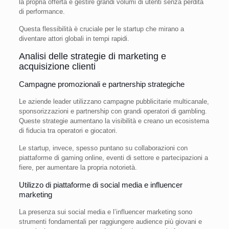
la propria offerta e gestire grandi volumi di utenti senza perdita
di performance.
Questa flessibilità è cruciale per le startup che mirano a
diventare attori globali in tempi rapidi.
Analisi delle strategie di marketing e
acquisizione clienti
Campagne promozionali e partnership strategiche
Le aziende leader utilizzano campagne pubblicitarie multicanale,
sponsorizzazioni e partnership con grandi operatori di gambling.
Queste strategie aumentano la visibilità e creano un ecosistema
di fiducia tra operatori e giocatori.
Le startup, invece, spesso puntano su collaborazioni con
piattaforme di gaming online, eventi di settore e partecipazioni a
fiere, per aumentare la propria notorietà.
Utilizzo di piattaforme di social media e influencer
marketing
La presenza sui social media e l’influencer marketing sono
strumenti fondamentali per raggiungere audience più giovani e