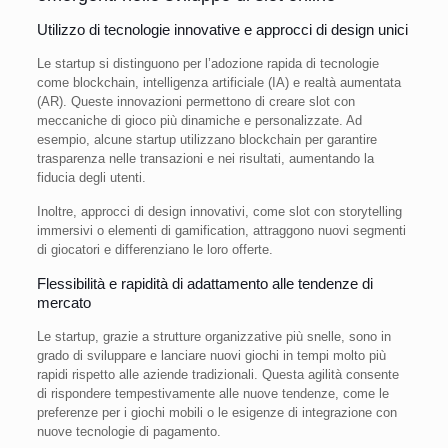
Utilizzo di tecnologie innovative e approcci di design unici
Le startup si distinguono per l’adozione rapida di tecnologie
come blockchain, intelligenza artificiale (IA) e realtà aumentata
(AR). Queste innovazioni permettono di creare slot con
meccaniche di gioco più dinamiche e personalizzate. Ad
esempio, alcune startup utilizzano blockchain per garantire
trasparenza nelle transazioni e nei risultati, aumentando la
fiducia degli utenti.
Inoltre, approcci di design innovativi, come slot con storytelling
immersivi o elementi di gamification, attraggono nuovi segmenti
di giocatori e differenziano le loro offerte.
Flessibilità e rapidità di adattamento alle tendenze di
mercato
Le startup, grazie a strutture organizzative più snelle, sono in
grado di sviluppare e lanciare nuovi giochi in tempi molto più
rapidi rispetto alle aziende tradizionali. Questa agilità consente
di rispondere tempestivamente alle nuove tendenze, come le
preferenze per i giochi mobili o le esigenze di integrazione con
nuove tecnologie di pagamento.