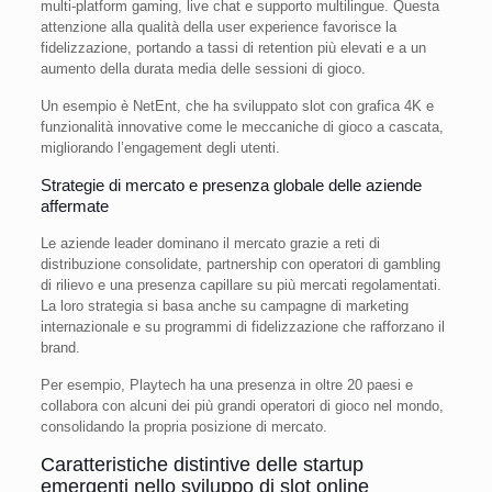
multi-platform gaming, live chat e supporto multilingue. Questa
attenzione alla qualità della user experience favorisce la
fidelizzazione, portando a tassi di retention più elevati e a un
aumento della durata media delle sessioni di gioco.
Un esempio è NetEnt, che ha sviluppato slot con grafica 4K e
funzionalità innovative come le meccaniche di gioco a cascata,
migliorando l’engagement degli utenti.
Strategie di mercato e presenza globale delle aziende
affermate
Le aziende leader dominano il mercato grazie a reti di
distribuzione consolidate, partnership con operatori di gambling
di rilievo e una presenza capillare su più mercati regolamentati.
La loro strategia si basa anche su campagne di marketing
internazionale e su programmi di fidelizzazione che rafforzano il
brand.
Per esempio, Playtech ha una presenza in oltre 20 paesi e
collabora con alcuni dei più grandi operatori di gioco nel mondo,
consolidando la propria posizione di mercato.
Caratteristiche distintive delle startup
emergenti nello sviluppo di slot online