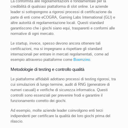
La conformità alle regolamentazioni è fondamentale per la
credibilità di qualsiasi piattaforma di slot online. Le aziende
leader si sottopongono a rigorosi processi di certificazione da
parte di enti come eCOGRA, Gaming Labs International (GLI) e
altre autorità di regolamentazione locali. Questi standard
garantiscono che i giochi siano equi, trasparenti e conformi alle
normative di ogni mercato.
Le startup, invece, spesso devono ancora ottenere tali
certificazioni, ma si impegnano a rispettare gli standard
internazionali per entrare in mercati regolamentati, come ad
esempio attraverso piattaforme come
Boomzino
.
Metodologie di testing e controllo qualità
Le piattaforme affidabili adottano processi di testing rigorosi, tra
cui simulazioni di lungo termine, audit di RNG (generatore di
numeri casuali) e verifiche di sicurezza informatica. Questi
controlli sono essenziali per prevenire frodi e garantire il
funzionamento corretto dei giochi.
Ad esempio, molte aziende leader coinvolgono enti terzi
indipendenti per certificare la qualità dei loro giochi prima del
rilascio.