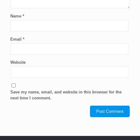
Name
*
Email
*
Website
Save my name, email, and website in this browser for the
next time I comment.