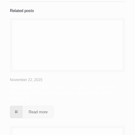
Related posts
November 22, 2025
Fairness as the Core of Trust: How Volna
Bridges Ethical Principles and Industrial
Integrity
Read more