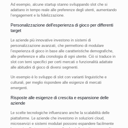
Ad esempio, alcune startup stanno sviluppando slot che si
adattano in tempo reale alle preferenze degli utenti, aumentando
l’engagement e la fidelizzazione.
Personalizzazione dell’esperienza di gioco per differenti
target
Le aziende più innovative investono in sistemi di
personalizzazione avanzati, che permettono di modulare
l’esperienza di gioco in base alle caratteristiche demografiche,
alle preferenze e alla cronologia di ogni utente. Ciò si traduce in
slot con temi specifici per certi mercati o funzionalità adattate
alle abitudini di gioco di diversi segmenti.
Un esempio è lo sviluppo di slot con varianti linguistiche e
culturali, per meglio rispondere alle esigenze di mercati
emergenti.
Risposte alle esigenze di crescita e espansione delle
aziende
Le scelte tecnologiche influenzano anche la scalabilità delle
piattaforme. Le aziende che investono in soluzioni cloud,
microservizi e sistemi modulari possono espandere facilmente