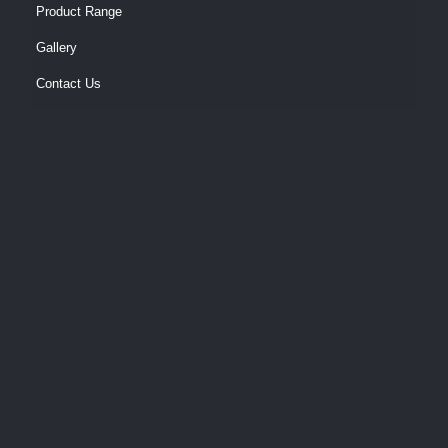
Product Range
Gallery
Contact Us