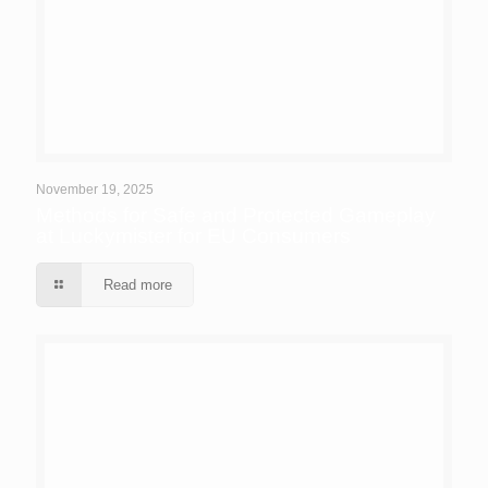
November 19, 2025
Methods for Safe and Protected Gameplay
at Luckymister for EU Consumers
Read more