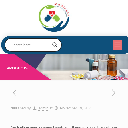
Published by
admin
at
November 19, 2025
Negli ultimi anni, i casinò basati su Ethereum sono diventati una