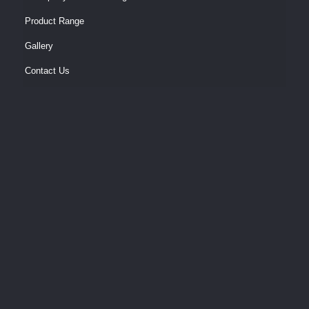
Product Range
Gallery
Contact Us