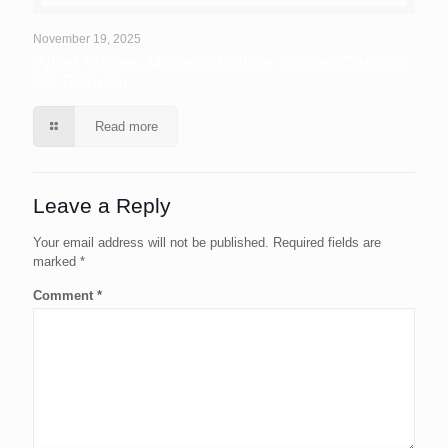
November 19, 2025
What Makes Modern Online Online Casinos
So Popular
Read more
Leave a Reply
Your email address will not be published.
Required fields are
marked
*
Comment
*