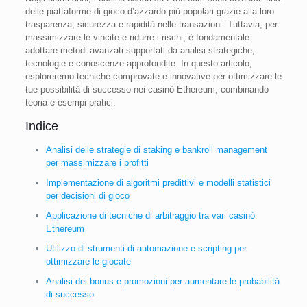
delle piattaforme di gioco d’azzardo più popolari grazie alla loro
trasparenza, sicurezza e rapidità nelle transazioni. Tuttavia, per
massimizzare le vincite e ridurre i rischi, è fondamentale
adottare metodi avanzati supportati da analisi strategiche,
tecnologie e conoscenze approfondite. In questo articolo,
esploreremo tecniche comprovate e innovative per ottimizzare le
tue possibilità di successo nei casinò Ethereum, combinando
teoria e esempi pratici.
Indice
Analisi delle strategie di staking e bankroll management
per massimizzare i profitti
Implementazione di algoritmi predittivi e modelli statistici
per decisioni di gioco
Applicazione di tecniche di arbitraggio tra vari casinò
Ethereum
Utilizzo di strumenti di automazione e scripting per
ottimizzare le giocate
Analisi dei bonus e promozioni per aumentare le probabilità
di successo