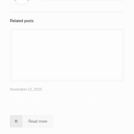
Related posts
November 22, 2025
Fairness as the Core of Trust: How Volna
Bridges Ethical Principles and Industrial
Integrity
Read more