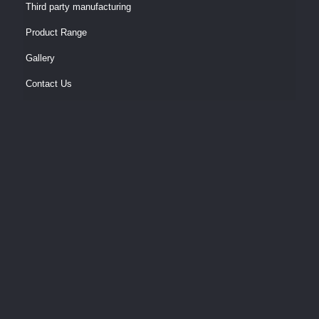
Third party manufacturing
Product Range
Gallery
Contact Us