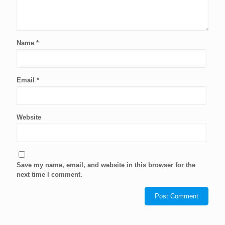
Name
*
Email
*
Website
Save my name, email, and website in this browser for the
next time I comment.