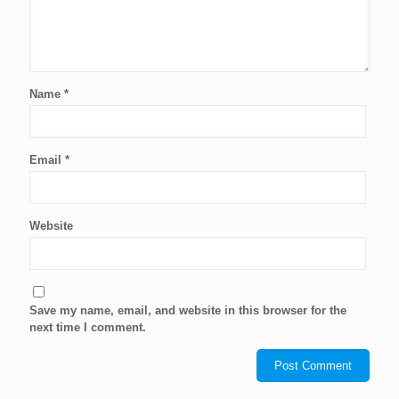
Name
*
Email
*
Website
Save my name, email, and website in this browser for the
next time I comment.