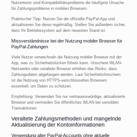
Nutzertests sind Kompatibilitätsprobleme die häufigste Ursache
für Zahlungsprobleme in mobilen Browsern.
Praktischer Tipp: Nutzen Sie die offizielle PayPal-App und
aktualisieren Sie diese regelmäßig. Stellen Sie außerdem sicher,
dass Ihr Betriebssystem auf dem neuesten Stand ist.
Missverständnisse bei der Nutzung mobiler Browser für
PayPal-Zahlungen
Viele Nutzer verwechseln die Nutzung mobiler Browser mit der
App, was zu Sicherheitslücken führen kann. Unsichere WLAN-
Netzwerke oder veraltete Browser erhöhen das Risiko, dass
Zahlungsdaten abgefangen werden. Laut Sicherheitsforschern
ist die Nutzung von HTTPS-verschlüsselten Browsern
essentiell, um Daten zu schützen.
Empfehlung: Verwenden Sie nur vertrauenswürdige, aktualisierte
Browser und vermeiden Sie öffentliches WLAN bei sensiblen
Transaktionen.
Veraltete Zahlungsmethoden und mangelnde
Aktualisierung der Kontoinformationen
Verwendung alter PayPal-Accounts ohne aktuelle