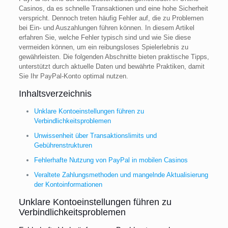
Casinos, da es schnelle Transaktionen und eine hohe Sicherheit
verspricht. Dennoch treten häufig Fehler auf, die zu Problemen
bei Ein- und Auszahlungen führen können. In diesem Artikel
erfahren Sie, welche Fehler typisch sind und wie Sie diese
vermeiden können, um ein reibungsloses Spielerlebnis zu
gewährleisten. Die folgenden Abschnitte bieten praktische Tipps,
unterstützt durch aktuelle Daten und bewährte Praktiken, damit
Sie Ihr PayPal-Konto optimal nutzen.
Inhaltsverzeichnis
Unklare Kontoeinstellungen führen zu
Verbindlichkeitsproblemen
Unwissenheit über Transaktionslimits und
Gebührenstrukturen
Fehlerhafte Nutzung von PayPal in mobilen Casinos
Veraltete Zahlungsmethoden und mangelnde Aktualisierung
der Kontoinformationen
Unklare Kontoeinstellungen führen zu
Verbindlichkeitsproblemen