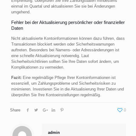
Empfehlung: Überprüfen Sie Ihre Zahlungsdaten mindestens
einmal im Quartal und aktualisieren Sie sie bei Änderungen
umgehend.
Fehler bei der Aktualisierung persönlicher oder finanzieller
Daten
Nicht aktualisierte Kontoinformationen können dazu führen, dass
Transaktionen blockiert werden oder Sicherheitswarnungen
auftreten. Besonders bei Namens- oder Adressänderungen ist
eine schnelle Aktualisierung notwendig. Laut
Sicherheitsrichtlinien sollten Sie Ihre Daten sofort ändern, um
Komplikationen zu vermeiden.
Fazit:
Eine regelmäßige Pflege Ihrer Kontoinformationen ist
essenziell, um Zahlungsprobleme und Sicherheitsrisiken zu
minimieren. Investieren Sie in die Aktualisierung Ihrer Daten und
überprüfen Sie Ihre Kontoeinstellungen regelmäßig.
Share
0
admin