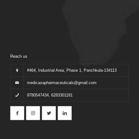
Reach us
#464, Industrial Area, Phase 1, Panchkula-134113
medicasapharmaceuticals@gmail.com
9780547434
,
6283301181