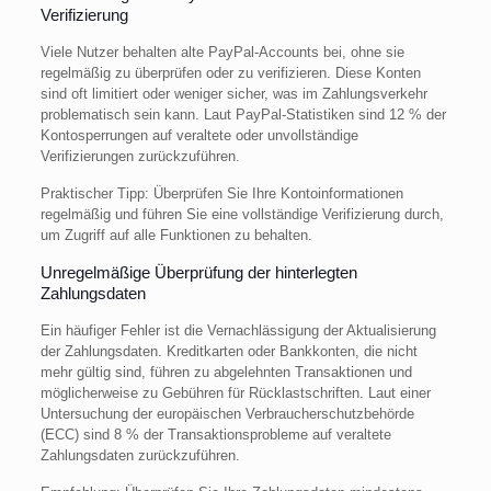
Verifizierung
Viele Nutzer behalten alte PayPal-Accounts bei, ohne sie
regelmäßig zu überprüfen oder zu verifizieren. Diese Konten
sind oft limitiert oder weniger sicher, was im Zahlungsverkehr
problematisch sein kann. Laut PayPal-Statistiken sind 12 % der
Kontosperrungen auf veraltete oder unvollständige
Verifizierungen zurückzuführen.
Praktischer Tipp: Überprüfen Sie Ihre Kontoinformationen
regelmäßig und führen Sie eine vollständige Verifizierung durch,
um Zugriff auf alle Funktionen zu behalten.
Unregelmäßige Überprüfung der hinterlegten
Zahlungsdaten
Ein häufiger Fehler ist die Vernachlässigung der Aktualisierung
der Zahlungsdaten. Kreditkarten oder Bankkonten, die nicht
mehr gültig sind, führen zu abgelehnten Transaktionen und
möglicherweise zu Gebühren für Rücklastschriften. Laut einer
Untersuchung der europäischen Verbraucherschutzbehörde
(ECC) sind 8 % der Transaktionsprobleme auf veraltete
Zahlungsdaten zurückzuführen.