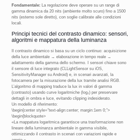
Fondamentale:
La regolazione deve operare su un range di
gamma dinamica da 20 nits (ambiente molto scuro) fino a 1500
nits (esterno sole diretto), con soglie calibrate alle condizioni
locali.
Principi tecnici del contrasto dinamico: sensori,
algoritmi e mappatura della luminanza
Il contrasto dinamico si basa su un ciclo continuo: acquisizione
della luce ambientale → elaborazione in tempo reale →
adattamento della gamma dello schermo. I sensori chiave sono
il sensore di luce integrato (CLLightSensor su iOS,
SensitivityManager su Android) e, in scenari avanzati, la
fotocamera per la misurazione della lux tramite analisi RGB.
L’algoritmo di mapping traduce la lux in valori di gamma
(contrasto) usando curve logaritmiche (log₂) per preservare
dettagli in ombra e luce, evitando clipping indesiderato.
Un modello di riferimento:
\begin{center style=”text-align:center; margin:1em 0;”>
\begin{blockquote>
«La mappatura logaritmica garantisce una trasformazione non
lineare della luminanza ambientale in gamma visibile,
ottimizzando il contrasto in scenari con variazioni rapide e
ampie.»