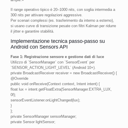
Il range operativo tipico è 20–1000 nits, con soglia intermedia a
300 nits per attivare regolazioni aggressive.
Per scenari complessi (es. trasferimento da interno a esterno),
si usano curve di transizione pesate con filtri Kalman per ridurre
il jitter e garantire stabilità.
Implementazione tecnica passo-passo su
Android con Sensors API
Fase 1: Registrazione sensore e gestione dati di luce
Utilizzo di `SensorManager` con `SensorEvent` per
`SENSOR_ACTION_LIGHT_LEVEL` (Android 10+).
private BroadcastReceiver receiver = new BroadcastReceiver() {
@Override
public void onReceive(Context context, Intent intent) {
float lux = intent.getFloatExtra(SensorManager.EXTRA_LUX,
0f);
sensorEventListener.onLightChanged(lux);
}
};
private SensorManager sensorManager;
private Sensor lightSensor;