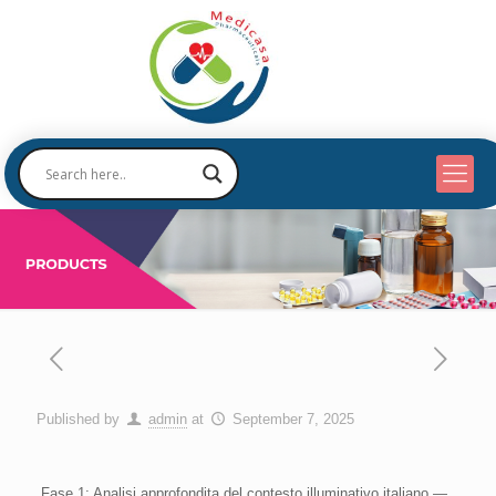
Published by
admin
at
September 7, 2025
Fase 1: Analisi approfondita del contesto illuminativo italiano —