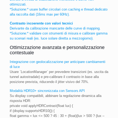
ottimizzati.
*Soluzione:* usare buffer circolari con caching e thread dedicato
alla raccolta dati (16ms max per 60Hz).
Contrasto incoerente con valori tecnici
Derivante da calibrazione mancante delle curve di mapping.
*Soluzione:* validare con strumenti di misura e calibrare gamma
su scenari reali (es. luce solare diretta a mezzogiorno).
Ottimizzazione avanzata e personalizzazione
contestuale
Integrazione con geolocalizzazione per anticipare cambiamenti
di luce
Usare `LocationManager` per prevedere transizioni (es. uscita da
tunnel autostradale) e pre-calibrare il contrasto in base alla
posizione prevista, riducendo il jitter visivo del 70%.
Modalità HDR10+ sincronizzata con Sensors API
Su display compatibili, abbinare la regolazione dinamica alla
risposta HDR:
private void applyHDRContrast(float lux) {
if (display.supportsHDR10()) {
float gamma = lux <= 500 ? 45 : 30 + (float)(lux > 500 ? (lux –