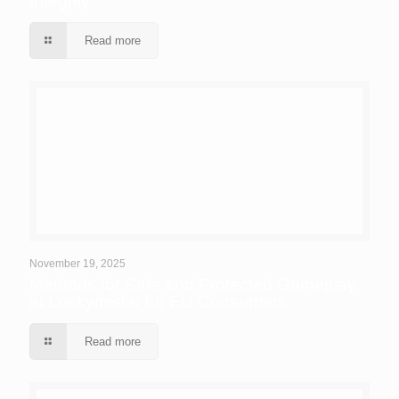
Integrity
Read more
November 19, 2025
Methods for Safe and Protected Gameplay
at Luckymister for EU Consumers
Read more