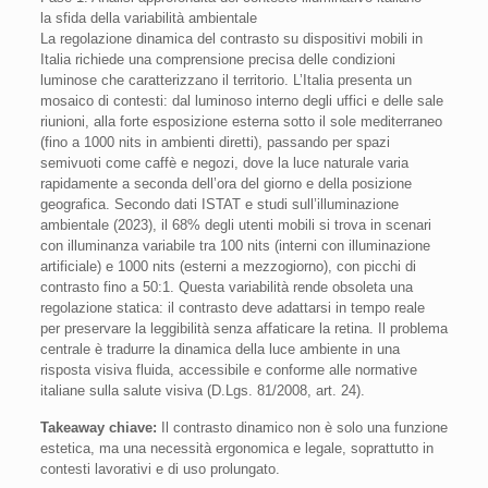
la sfida della variabilità ambientale
La regolazione dinamica del contrasto su dispositivi mobili in
Italia richiede una comprensione precisa delle condizioni
luminose che caratterizzano il territorio. L’Italia presenta un
mosaico di contesti: dal luminoso interno degli uffici e delle sale
riunioni, alla forte esposizione esterna sotto il sole mediterraneo
(fino a 1000 nits in ambienti diretti), passando per spazi
semivuoti come caffè e negozi, dove la luce naturale varia
rapidamente a seconda dell’ora del giorno e della posizione
geografica. Secondo dati ISTAT e studi sull’illuminazione
ambientale (2023), il 68% degli utenti mobili si trova in scenari
con illuminanza variabile tra 100 nits (interni con illuminazione
artificiale) e 1000 nits (esterni a mezzogiorno), con picchi di
contrasto fino a 50:1. Questa variabilità rende obsoleta una
regolazione statica: il contrasto deve adattarsi in tempo reale
per preservare la leggibilità senza affaticare la retina. Il problema
centrale è tradurre la dinamica della luce ambiente in una
risposta visiva fluida, accessibile e conforme alle normative
italiane sulla salute visiva (D.Lgs. 81/2008, art. 24).
Takeaway chiave:
Il contrasto dinamico non è solo una funzione
estetica, ma una necessità ergonomica e legale, soprattutto in
contesti lavorativi e di uso prolungato.