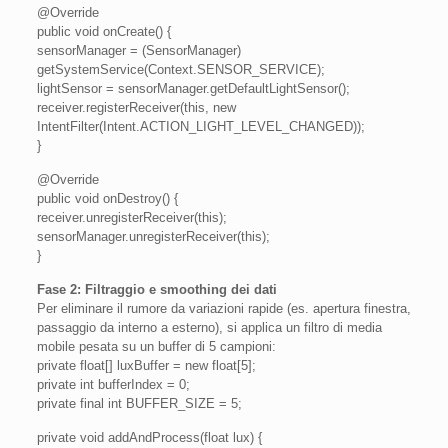
@Override
public void onCreate() {
sensorManager = (SensorManager)
getSystemService(Context.SENSOR_SERVICE);
lightSensor = sensorManager.getDefaultLightSensor();
receiver.registerReceiver(this, new
IntentFilter(Intent.ACTION_LIGHT_LEVEL_CHANGED));
}
@Override
public void onDestroy() {
receiver.unregisterReceiver(this);
sensorManager.unregisterReceiver(this);
}
Fase 2: Filtraggio e smoothing dei dati
Per eliminare il rumore da variazioni rapide (es. apertura finestra,
passaggio da interno a esterno), si applica un filtro di media
mobile pesata su un buffer di 5 campioni:
private float[] luxBuffer = new float[5];
private int bufferIndex = 0;
private final int BUFFER_SIZE = 5;
private void addAndProcess(float lux) {