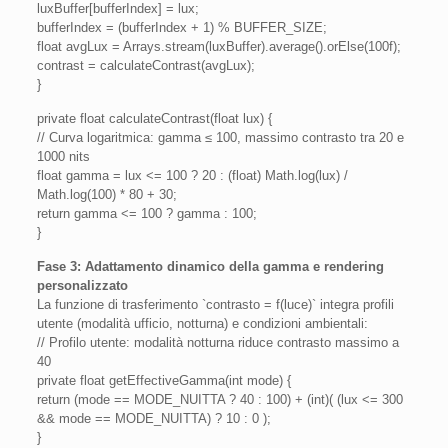
luxBuffer[bufferIndex] = lux;
bufferIndex = (bufferIndex + 1) % BUFFER_SIZE;
float avgLux = Arrays.stream(luxBuffer).average().orElse(100f);
contrast = calculateContrast(avgLux);
}
private float calculateContrast(float lux) {
// Curva logaritmica: gamma ≤ 100, massimo contrasto tra 20 e
1000 nits
float gamma = lux <= 100 ? 20 : (float) Math.log(lux) /
Math.log(100) * 80 + 30;
return gamma <= 100 ? gamma : 100;
}
Fase 3: Adattamento dinamico della gamma e rendering
personalizzato
La funzione di trasferimento `contrasto = f(luce)` integra profili
utente (modalità ufficio, notturna) e condizioni ambientali:
// Profilo utente: modalità notturna riduce contrasto massimo a
40
private float getEffectiveGamma(int mode) {
return (mode == MODE_NUITTA ? 40 : 100) + (int)( (lux <= 300
&& mode == MODE_NUITTA) ? 10 : 0 );
}