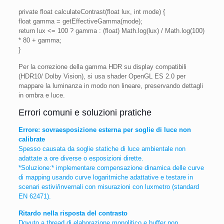
private float calculateContrast(float lux, int mode) {
float gamma = getEffectiveGamma(mode);
return lux <= 100 ? gamma : (float) Math.log(lux) / Math.log(100)
* 80 + gamma;
}
Per la correzione della gamma HDR su display compatibili
(HDR10/ Dolby Vision), si usa shader OpenGL ES 2.0 per
mappare la luminanza in modo non lineare, preservando dettagli
in ombra e luce.
Errori comuni e soluzioni pratiche
Errore: sovraesposizione esterna per soglie di luce non
calibrate
Spesso causata da soglie statiche di luce ambientale non
adattate a ore diverse o esposizioni dirette.
*Soluzione:* implementare compensazione dinamica delle curve
di mapping usando curve logaritmiche adattative e testare in
scenari estivi/invernali con misurazioni con luxmetro (standard
EN 62471).
Ritardo nella risposta del contrasto
Dovuto a thread di elaborazione monolitico e buffer non