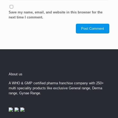
Save my name, email, and website in this browser for the
next time I comment.
About us
A WHO & GMP certified pharma franchise company with 250+
multi speciality products like exclusive General range, Derma
range, Gynae Range.