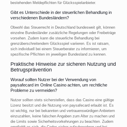
bestehenden Meldepflichten für Glücksspielanbieter.
Gibt es Unterschiede in der steuerlichen Behandlung in
verschiedenen Bundesländern?
Obwohl das Steuerrecht in Deutschland bundesweit gilt, können
einzelne Bundesländer zusätzliche Regelungen oder Freibeträge
vorsehen. Zudem kann die steuerliche Behandlung bei
grenzüberschreitendem Glücksspiel variieren. Es ist ratsam,
sich individuell bei einem Steuerberater zu informieren, um
spezifische Pflichten im jeweiligen Bundesland zu kennen.
Praktische Hinweise zur sicheren Nutzung und
Betrugsprävention
Worauf sollten Nutzer bei der Verwendung von
paysafecard im Online Casino achten, um rechtliche
Probleme zu vermeiden?
Nutzer sollten stets sicherstellen, dass das Casino eine gültige
Lizenz besitzt und die Nutzung von paysafecard erlaubt ist. Es
ist wichtig, nur bei bekannten und vertrauenswürdigen Anbietern
einzuzahlen, keine falschen Angaben zum Alter zu machen und
die Limits sowie Sicherheitsvorkehrungen zu beachten. Zudem
empfiehlt es sich, die Codes sicher aufzubewahren und bei