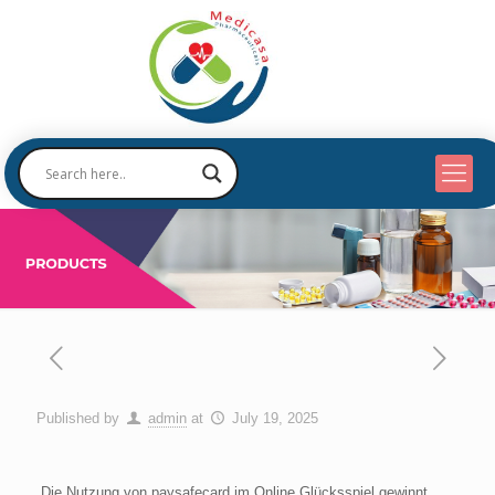
Published by
admin
at
July 19, 2025
Die Nutzung von paysafecard im Online Glücksspiel gewinnt