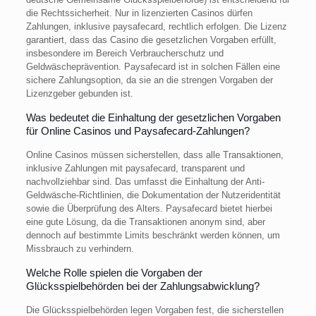
die Rechtssicherheit. Nur in lizenzierten Casinos dürfen
Zahlungen, inklusive paysafecard, rechtlich erfolgen. Die Lizenz
garantiert, dass das Casino die gesetzlichen Vorgaben erfüllt,
insbesondere im Bereich Verbraucherschutz und
Geldwäscheprävention. Paysafecard ist in solchen Fällen eine
sichere Zahlungsoption, da sie an die strengen Vorgaben der
Lizenzgeber gebunden ist.
Was bedeutet die Einhaltung der gesetzlichen Vorgaben
für Online Casinos und Paysafecard-Zahlungen?
Online Casinos müssen sicherstellen, dass alle Transaktionen,
inklusive Zahlungen mit paysafecard, transparent und
nachvollziehbar sind. Das umfasst die Einhaltung der Anti-
Geldwäsche-Richtlinien, die Dokumentation der Nutzeridentität
sowie die Überprüfung des Alters. Paysafecard bietet hierbei
eine gute Lösung, da die Transaktionen anonym sind, aber
dennoch auf bestimmte Limits beschränkt werden können, um
Missbrauch zu verhindern.
Welche Rolle spielen die Vorgaben der
Glücksspielbehörden bei der Zahlungsabwicklung?
Die Glücksspielbehörden legen Vorgaben fest, die sicherstellen