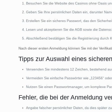
Besuchen Sie die Website des Casinos ohne Oasis und 
Geben Sie Ihre persönlichen Daten ein, darunter Na
Erstellen Sie ein sicheres Passwort, das den Sicherhei
Lesen und akzeptieren Sie die AGB sowie die Datenschu
Abschließend bestätigen Sie die Registrierung durch Kl
Nach dieser ersten Anmeldung können Sie mit der Verifikat
Tipps zur Auswahl eines sichere
Verwenden Sie mindestens 12 Zeichen, bestehend au
Vermeiden Sie einfache Passwörter wie „123456“ oder
Nutzen Sie einen Passwortmanager, um komplexe Pass
Fehler, die bei der Anmeldung v
Angabe falscher persönlicher Daten, da dies später zu 