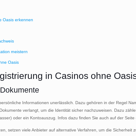
ne Oasis erkennen
f
nachweis
ation meistern
ohne Oasis
gistrierung in Casinos ohne Oasi
d Dokumente
persönliche Informationen unerlässlich. Dazu gehören in der Regel N
le Dokumente verlangt, um die Identität sicher nachzuweisen. Dazu zä
asser) oder ein Kontoauszug. Infos dazu finden Sie auch auf der Seite
zen, setzen viele Anbieter auf alternative Verfahren, um die Sicherheit 