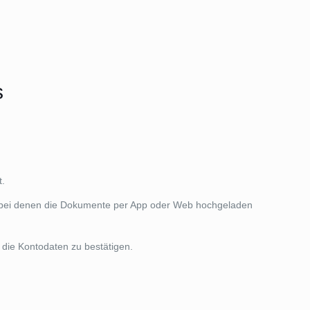
s
t.
an, bei denen die Dokumente per App oder Web hochgeladen
m die Kontodaten zu bestätigen.